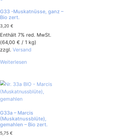
G33 -Muskatnüsse, ganz –
Bio zert.
3,20
€
Enthält 7% red. MwSt.
(
64,00
€
/ 1 kg)
zzgl.
Versand
Weiterlesen
G33a – Marcis
(Muskatnussblüte),
gemahlen – Bio zert.
5,75
€