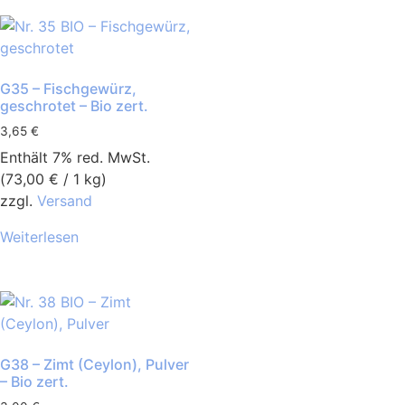
G35 – Fischgewürz,
geschrotet – Bio zert.
3,65
€
Enthält 7% red. MwSt.
(
73,00
€
/ 1 kg)
zzgl.
Versand
Weiterlesen
G38 – Zimt (Ceylon), Pulver
– Bio zert.