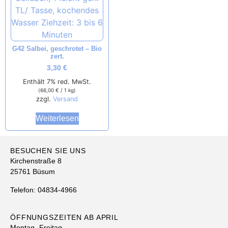
G42 Salbei, geschrotet – Bio
zert.
3,30
€
Enthält 7% red. MwSt.
(
66,00
€
/ 1 kg)
zzgl.
Versand
Weiterlesen
BESUCHEN SIE UNS
Kirchenstraße 8
25761 Büsum
Telefon: 04834-4966
ÖFFNUNGSZEITEN AB APRIL
Montag- Freitag