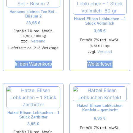
Hansens kleines Tee Set –
Büsum 2
Hatzel Elisen Lebkuchen – 1
23,95
€
Stück Vollmilch
Enthält 7% red. MwSt.
3,95
€
(
39,92
€
/ 1000 g)
Enthält 7% red. MwSt.
zzgl.
Versand
(
6,58
€
/ 1 kg)
Lieferzeit: ca. 2-3 Werktage
zzgl.
Versand
In den Warenkorb
Weiterlesen
Hatzel Elisen Lebkuchen
Konfekt – gemischt
Hatzel Elisen Lebkuchen – 1
Stück Zartbitter
6,95
€
3,95
€
Enthält 7% red. MwSt.
Enthält 7% red. MwSt.