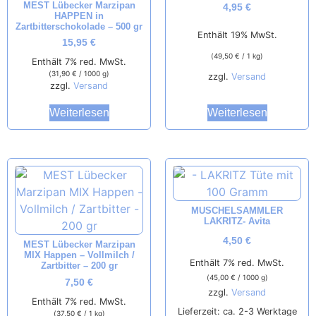
MEST Lübecker Marzipan
4,95
€
HAPPEN in
Zartbitterschokolade – 500 gr
Enthält 19% MwSt.
15,95
€
(
49,50
€
/ 1 kg)
Enthält 7% red. MwSt.
(
31,90
€
/ 1000 g)
zzgl.
Versand
zzgl.
Versand
Weiterlesen
Weiterlesen
MUSCHELSAMMLER
LAKRITZ- Avita
4,50
€
MEST Lübecker Marzipan
MIX Happen – Vollmilch /
Enthält 7% red. MwSt.
Zartbitter – 200 gr
(
45,00
€
/ 1000 g)
7,50
€
zzgl.
Versand
Enthält 7% red. MwSt.
Lieferzeit: ca. 2-3 Werktage
(
37,50
€
/ 1 kg)