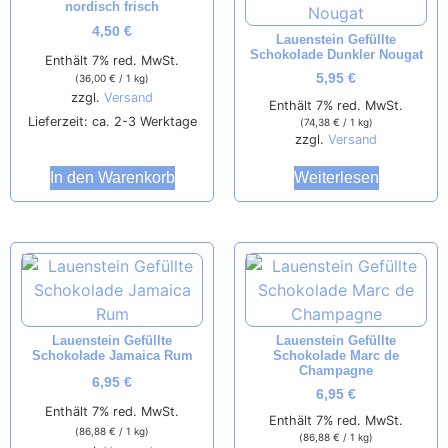
nordisch frisch
4,50
€
Lauenstein Gefüllte
Schokolade Dunkler Nougat
Enthält 7% red. MwSt.
5,95
€
(
36,00
€
/ 1 kg)
zzgl.
Versand
Enthält 7% red. MwSt.
Lieferzeit: ca. 2-3 Werktage
(
74,38
€
/ 1 kg)
zzgl.
Versand
In den Warenkorb
Weiterlesen
Lauenstein Gefüllte
Lauenstein Gefüllte
Schokolade Jamaica Rum
Schokolade Marc de
Champagne
6,95
€
6,95
€
Enthält 7% red. MwSt.
Enthält 7% red. MwSt.
(
86,88
€
/ 1 kg)
(
86,88
€
/ 1 kg)