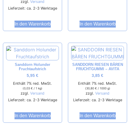
zzgl.
Versand
Lieferzeit: ca. 2-3 Werktage
In den Warenkorb
In den Warenkorb
Sanddorn Holunder
SANDDORN RIESEN BÄREN
Fruchtaufstrich
FRUCHTGUMMI – AVITA
5,95
€
3,85
€
Enthält 7% red. MwSt.
Enthält 7% red. MwSt.
(
0,03
€
/ 1 kg)
(
30,80
€
/ 1000 g)
zzgl.
Versand
zzgl.
Versand
Lieferzeit: ca. 2-3 Werktage
Lieferzeit: ca. 2-3 Werktage
In den Warenkorb
In den Warenkorb