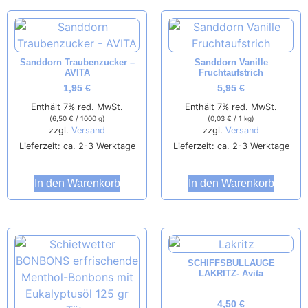
Sanddorn Traubenzucker –
Sanddorn Vanille
AVITA
Fruchtaufstrich
1,95
€
5,95
€
Enthält 7% red. MwSt.
Enthält 7% red. MwSt.
(
6,50
€
/ 1000 g)
(
0,03
€
/ 1 kg)
zzgl.
Versand
zzgl.
Versand
Lieferzeit: ca. 2-3 Werktage
Lieferzeit: ca. 2-3 Werktage
In den Warenkorb
In den Warenkorb
SCHIFFSBULLAUGE
LAKRITZ- Avita
4,50
€