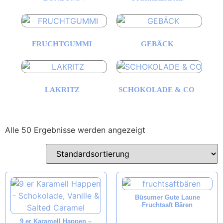
(14)
(5)
FRUCHTGUMMI
GEBÄCK
(9)
(3)
LAKRITZ
SCHOKOLADE & CO
(5)
(10)
Alle 50 Ergebnisse werden angezeigt
Büsumer Gute Laune
Fruchtsaft Bären
9 er Karamell Happen –