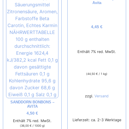
Avita
4,45
€
Enthält 7% red. MwSt.
(
44,50
€
/ 1 kg)
zzgl.
Versand
SANDDORN BONBONS –
AVITA
4,50
€
Lieferzeit: ca. 2-3 Werktage
Enthält 7% red. MwSt.
(
36,00
€
/ 1000 g)