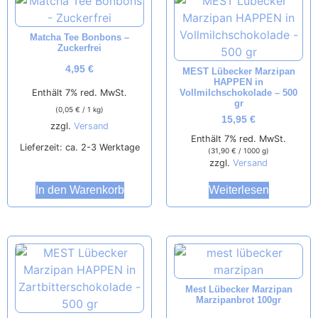
Matcha Tee Bonbons –
Zuckerfrei
4,95
€
MEST Lübecker Marzipan
HAPPEN in
Vollmilchschokolade – 500
Enthält 7% red. MwSt.
gr
(
0,05
€
/ 1 kg)
15,95
€
zzgl.
Versand
Enthält 7% red. MwSt.
Lieferzeit: ca. 2-3 Werktage
(
31,90
€
/ 1000 g)
zzgl.
Versand
In den Warenkorb
Weiterlesen
Mest Lübecker Marzipan
Marzipanbrot 100gr