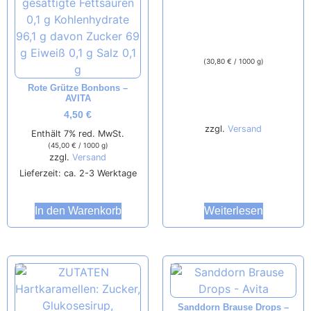
(
30,80
€
/ 1000 g)
Rote Grütze Bonbons –
AVITA
4,50
€
zzgl.
Versand
Enthält 7% red. MwSt.
(
45,00
€
/ 1000 g)
zzgl.
Versand
Lieferzeit: ca. 2-3 Werktage
Weiterlesen
In den Warenkorb
Sanddorn Brause Drops –