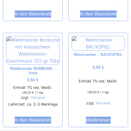
In den Warenkorb
In den Warenkorb
Weincracker – BACKSPIEL
3,95
€
Waldmeister BONBONS –
Avita
4,50
€
Enthält 7% red. MwSt.
Enthält 7% red. MwSt.
(
39,50
€
/ 1 kg)
(
36,00
€
/ 1 kg)
zzgl.
Versand
zzgl.
Versand
Lieferzeit: ca. 2-3 Werktage
Weiterlesen
In den Warenkorb