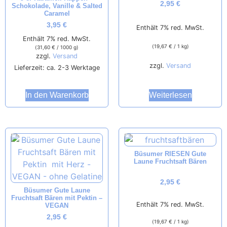
2,95
€
Schokolade, Vanille & Salted
Caramel
3,95
€
Enthält 7% red. MwSt.
Enthält 7% red. MwSt.
(
19,67
€
/ 1 kg)
(
31,60
€
/ 1000 g)
zzgl.
Versand
zzgl.
Versand
Lieferzeit: ca. 2-3 Werktage
Weiterlesen
In den Warenkorb
Büsumer RIESEN Gute
Laune Fruchtsaft Bären
2,95
€
Büsumer Gute Laune
Fruchtsaft Bären mit Pektin –
Enthält 7% red. MwSt.
VEGAN
2,95
€
(
19,67
€
/ 1 kg)