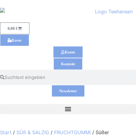
0,00
€
Kasse
Konto
Kontakt
Newsletter
Start
/
SÜß & SALZIG
/
FRUCHTGUMMI
/ Süßer