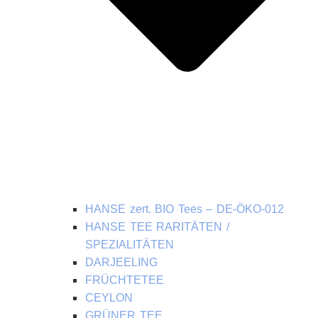
HANSE zert. BIO Tees – DE-ÖKO-012
HANSE TEE RARITÄTEN /
SPEZIALITÄTEN
DARJEELING
FRÜCHTETEE
CEYLON
GRÜNER TEE