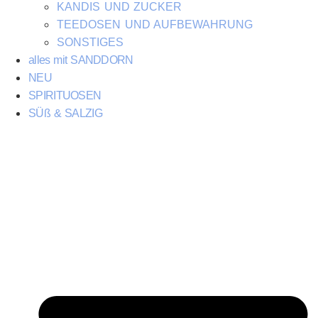
KANDIS UND ZUCKER
TEEDOSEN UND AUFBEWAHRUNG
SONSTIGES
alles mit SANDDORN
NEU
SPIRITUOSEN
SÜß & SALZIG