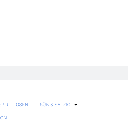
SPIRITUOSEN
SÜß & SALZIG
ION