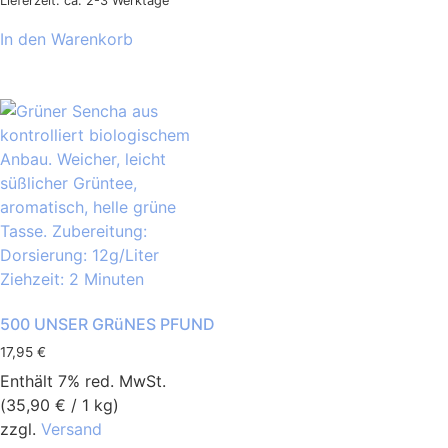
Lieferzeit: ca. 2-3 Werktage
In den Warenkorb
500 UNSER GRüNES PFUND
17,95
€
Enthält 7% red. MwSt.
(
35,90
€
/ 1 kg)
zzgl.
Versand