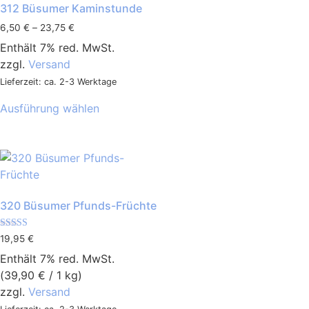
312 Büsumer Kaminstunde
6,50
€
–
23,75
€
Enthält 7% red. MwSt.
zzgl.
Versand
Lieferzeit: ca. 2-3 Werktage
Ausführung wählen
320 Büsumer Pfunds-Früchte
Bewertet mit
19,95
€
5.00
von 5
Enthält 7% red. MwSt.
(
39,90
€
/ 1 kg)
zzgl.
Versand