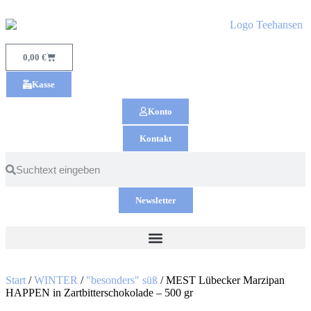
0,00
€
Kasse
Konto
Kontakt
Newsletter
Start
/
WINTER
/
"besonders" süß
/ MEST Lübecker Marzipan
HAPPEN in Zartbitterschokolade – 500 gr