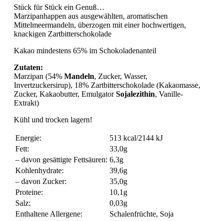
Stück für Stück ein Genuß…
Marzipanhappen aus ausgewählten, aromatischen
Mittelmeermandeln, überzogen mit einer hochwertigen,
knackigen Zartbitterschokolade
Kakao mindestens 65% im Schokoladenanteil
Zutaten:
Marzipan (54%
Mandeln
, Zucker, Wasser,
Invertzuckersirup), 18% Zartbitterschokolade (Kakaomasse,
Zucker, Kakaobutter, Emulgator
Sojalezithin
, Vanille-
Extrakt)
Kühl und trocken lagern!
Energie:
513 kcal/2144 kJ
Fett:
33,0g
– davon gesättigte Fettsäuren:
6,3g
Kohlenhydrate:
39,6g
– davon Zucker:
35,0g
Proteine:
10,1g
Salz:
0,03g
Enthaltene Allergene:
Schalenfrüchte, Soja