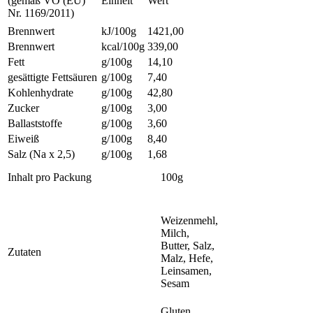
(gemäß VO (EU)
Einheit
Wert
Nr. 1169/2011)
Brennwert
kJ/100g
1421,00
Brennwert
kcal/100g
339,00
Fett
g/100g
14,10
gesättigte Fettsäuren
g/100g
7,40
Kohlenhydrate
g/100g
42,80
Zucker
g/100g
3,00
Ballaststoffe
g/100g
3,60
Eiweiß
g/100g
8,40
Salz (Na x 2,5)
g/100g
1,68
Inhalt pro Packung
100g
Weizenmehl,
Milch,
Butter, Salz,
Zutaten
Malz, Hefe,
Leinsamen,
Sesam
Gluten,