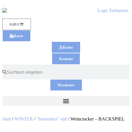
0,00
€
Kasse
Konto
Kontakt
Newsletter
Start
/
WINTER
/
"besonders" süß
/ Weincracker – BACKSPIEL