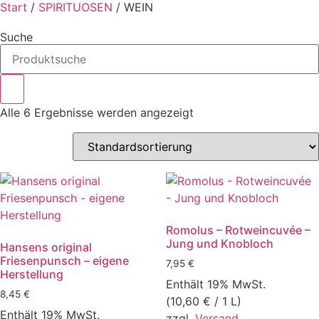
Start
/
SPIRITUOSEN
/ WEIN
Suche
Alle 6 Ergebnisse werden angezeigt
Romolus – Rotweincuvée –
Jung und Knobloch
Hansens original
Friesenpunsch – eigene
7,95
€
Herstellung
Enthält 19% MwSt.
8,45
€
(
10,60
€
/ 1 L)
Enthält 19% MwSt.
zzgl.
Versand