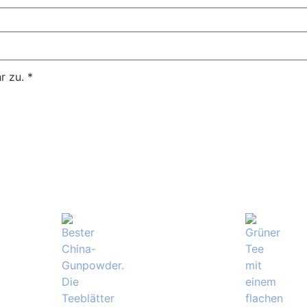
r zu.
*