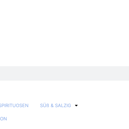
SPIRITUOSEN
SÜß & SALZIG
ION