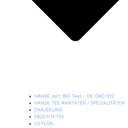
HANSE zert. BIO Tees – DE-ÖKO-012
HANSE TEE RARITÄTEN / SPEZIALITÄTEN
DARJEELING
FRÜCHTETEE
CEYLON