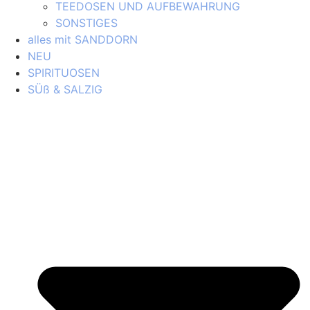
TEEDOSEN UND AUFBEWAHRUNG
SONSTIGES
alles mit SANDDORN
NEU
SPIRITUOSEN
SÜß & SALZIG