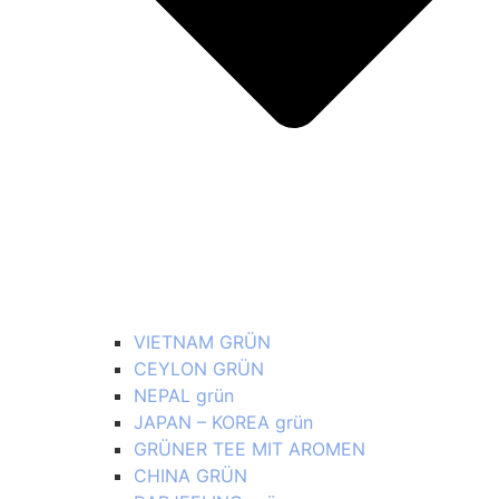
VIETNAM GRÜN
CEYLON GRÜN
NEPAL grün
JAPAN – KOREA grün
GRÜNER TEE MIT AROMEN
CHINA GRÜN