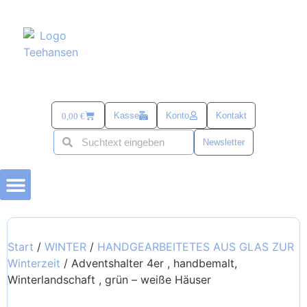
Kasse
Konto
Kontakt
0,00
€
Newsletter
BÜSUMER KRAM
TEE-ZUBEHÖR
alles mit SANDDORN
SÜß & SALZIG
TEE UND MEHR PASSEND ZU OSTERN
Start
/
WINTER
/
HANDGEARBEITETES AUS GLAS ZUR
Winterzeit
/ Adventshalter 4er , handbemalt,
Winterlandschaft , grün – weiße Häuser