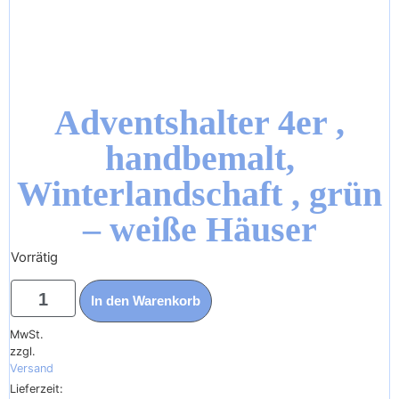
Adventshalter 4er ,
handbemalt,
Winterlandschaft , grün
– weiße Häuser
Vorrätig
21,95
€
In den Warenkorb
Enthält
19%
MwSt.
zzgl.
Versand
Lieferzeit: