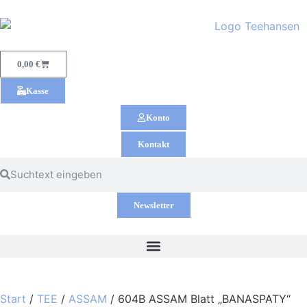
0,00
€
Kasse
Konto
Kontakt
Newsletter
Start
/
TEE
/
ASSAM
/ 604B ASSAM Blatt „BANASPATY“