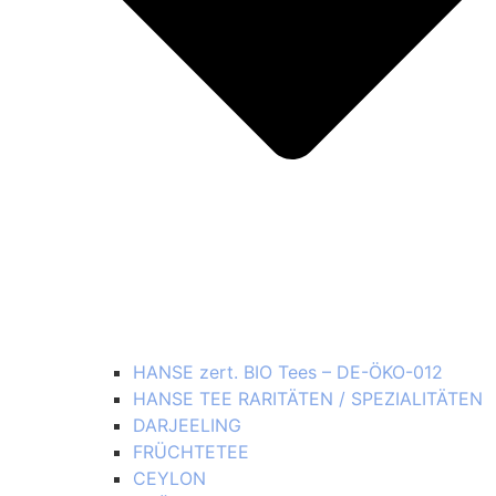
HANSE zert. BIO Tees – DE-ÖKO-012
HANSE TEE RARITÄTEN / SPEZIALITÄTEN
DARJEELING
FRÜCHTETEE
CEYLON