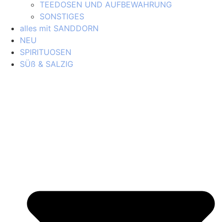
TEEDOSEN UND AUFBEWAHRUNG
SONSTIGES
alles mit SANDDORN
NEU
SPIRITUOSEN
SÜß & SALZIG