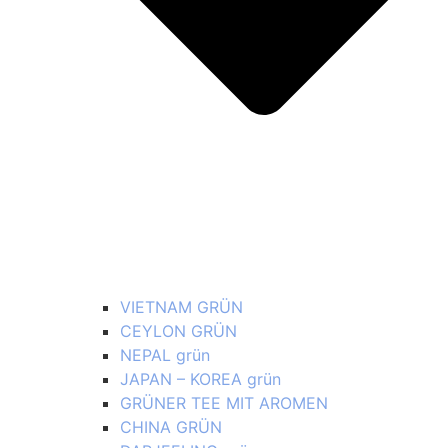
VIETNAM GRÜN
CEYLON GRÜN
NEPAL grün
JAPAN – KOREA grün
GRÜNER TEE MIT AROMEN
CHINA GRÜN