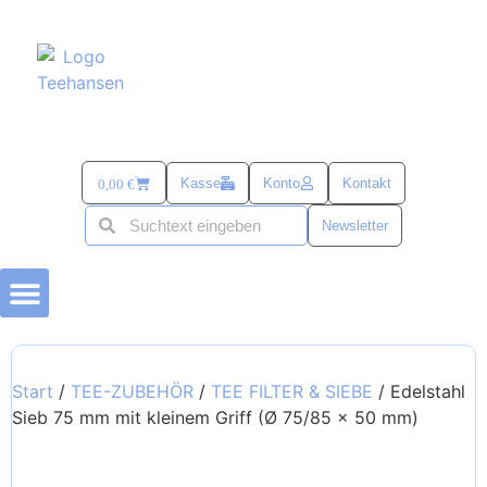
Kasse
Konto
Kontakt
0,00
€
Newsletter
BÜSUMER KRAM
TEE-ZUBEHÖR
alles mit SANDDORN
SÜß & SALZIG
TEE UND MEHR PASSEND ZU OSTERN
Start
/
TEE-ZUBEHÖR
/
TEE FILTER & SIEBE
/ Edelstahl
Sieb 75 mm mit kleinem Griff (Ø 75/85 x 50 mm)