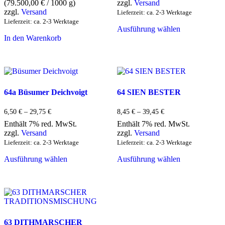
(
79.500,00
€
/ 1000 g)
zzgl.
Versand
29,75 €
zzgl.
Versand
Lieferzeit: ca. 2-3 Werktage
Dieses
Lieferzeit: ca. 2-3 Werktage
Ausführung wählen
Produkt
In den Warenkorb
weist
mehrere
Varianten
auf.
Die
Optionen
64a Büsumer Deichvoigt
64 SIEN BESTER
können
auf
der
Preisspanne:
Preisspanne:
6,50
€
–
29,75
€
8,45
€
–
39,45
€
6,50 €
8,45 €
Produktseite
Enthält 7% red. MwSt.
Enthält 7% red. MwSt.
bis
bis
gewählt
zzgl.
Versand
zzgl.
Versand
29,75 €
39,45 €
werden
Lieferzeit: ca. 2-3 Werktage
Lieferzeit: ca. 2-3 Werktage
Dieses
Dieses
Ausführung wählen
Ausführung wählen
Produkt
Produkt
weist
weist
mehrere
mehrere
Varianten
Varianten
auf.
auf.
Die
Die
Optionen
Optionen
63 DITHMARSCHER
können
können