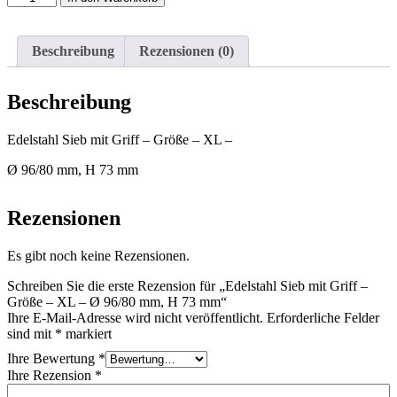
Sieb
mit
Griff
Beschreibung
Rezensionen (0)
-
Größe
-
Beschreibung
XL
-
Ø
Edelstahl Sieb mit Griff – Größe – XL –
96/80
Ø 96/80 mm, H 73 mm
mm,
H
73
Rezensionen
mm
Menge
Es gibt noch keine Rezensionen.
Schreiben Sie die erste Rezension für „Edelstahl Sieb mit Griff –
Größe – XL – Ø 96/80 mm, H 73 mm“
Ihre E-Mail-Adresse wird nicht veröffentlicht.
Erforderliche Felder
sind mit
*
markiert
Ihre Bewertung
*
Ihre Rezension
*