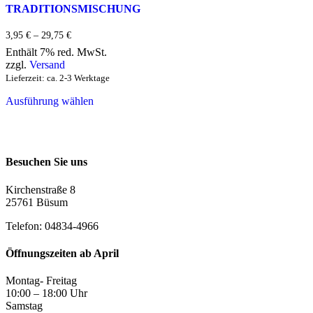
TRADITIONSMISCHUNG
auf
auf
der
der
Produktseite
Produktseite
Preisspanne:
3,95
€
–
29,75
€
3,95 €
gewählt
gewählt
Enthält 7% red. MwSt.
bis
werden
werden
zzgl.
Versand
29,75 €
Lieferzeit: ca. 2-3 Werktage
Dieses
Ausführung wählen
Produkt
weist
mehrere
Varianten
auf.
Besuchen Sie uns
Die
Optionen
Kirchenstraße 8
können
25761 Büsum
auf
der
Telefon: 04834-4966
Produktseite
gewählt
werden
Öffnungszeiten ab April
Montag- Freitag
10:00 – 18:00 Uhr
Samstag