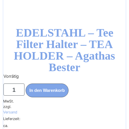
EDELSTAHL – Tee
Filter Halter – TEA
HOLDER – Agathas
Bester
Vorrätig
2,45
€
In den Warenkorb
Enthält
19%
MwSt.
zzgl.
Versand
Lieferzeit:
ca.