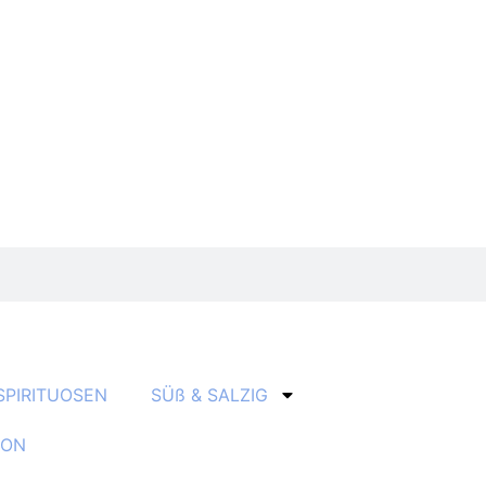
SPIRITUOSEN
SÜß & SALZIG
ION