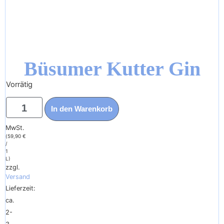
Büsumer Kutter Gin
Vorrätig
29,95
€
In den Warenkorb
Enthält
19%
MwSt.
(
59,90
€
/
1
L)
zzgl.
Versand
Lieferzeit:
ca.
2-