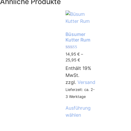
Ähnliche Produkte
Büsumer
Kutter Rum
Bewertet mit
14,95
€
–
5.00
25,95
€
von 5
Enthält 19%
MwSt.
zzgl.
Versand
Lieferzeit: ca. 2-
3 Werktage
Ausführung
wählen