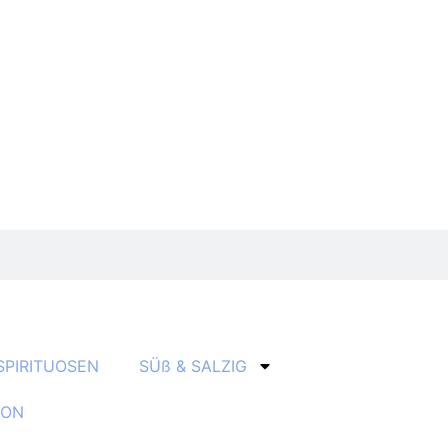
SPIRITUOSEN
SÜß & SALZIG
ION