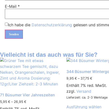
E-Mail
*
Ich habe die
Datenschutzerklärung
gelesen und stimme 
Vielleicht ist das auch was für Sie?
344 Büsumer Wintergo
9,95
€
–
37,75
€
Enthält 7% red. MwSt.
zzgl.
Versand
71 Büsumer Vier Jahreszeiten
Lieferzeit: ca. 2-3 Werktage
5,95
€
–
26,95
€
Ausführung wählen
Enthält 7% red. MwSt.