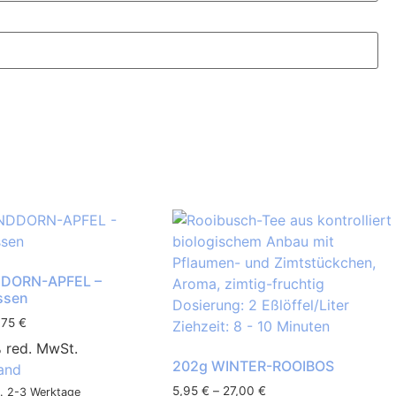
DORN-APFEL –
ssen
,75
€
% red. MwSt.
202g WINTER-ROOIBOS
and
5,95
€
–
27,00
€
ca. 2-3 Werktage