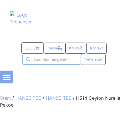
Kasse
Konto
Kontakt
0,00
€
Newsletter
BÜSUMER KRAM
TEE-ZUBEHÖR
alles mit SANDDORN
SÜß & SALZIG
TEE UND MEHR PASSEND ZU OSTERN
Start
/
HANSE TEE
/
HANSE TEE
/ H514 Ceylon Nurelia
Pekoe