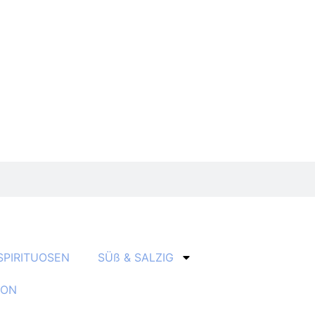
SPIRITUOSEN
SÜß & SALZIG
ION