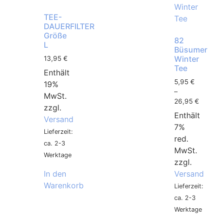
TEE-
DAUERFILTER
Größe
82
L
Büsumer
Winter
13,95
€
Tee
Enthält
5,95
€
19%
–
MwSt.
26,95
€
zzgl.
Enthält
Versand
7%
Lieferzeit:
red.
ca. 2-3
MwSt.
Werktage
zzgl.
In den
Versand
Warenkorb
Lieferzeit:
ca. 2-3
Werktage