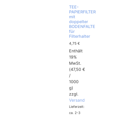
TEE-
PAPIERFILTER
mit
doppelter
BODENFALTE
für
Filterhalter
4,75
€
Enthält
19%
MwSt.
(
47,50
€
/
1000
g)
zzgl.
Versand
Lieferzeit:
ca. 2-3