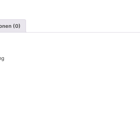
onen (0)
ng