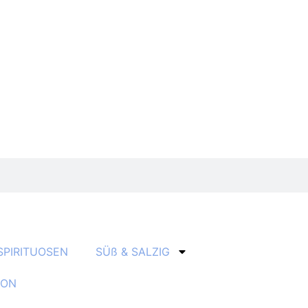
SPIRITUOSEN
SÜß & SALZIG
ION