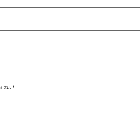
r zu.
*