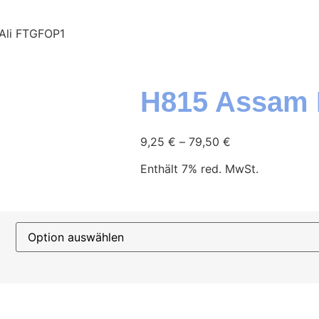
 Ali FTGFOP1
H815 Assam 
9,25
€
–
79,50
€
Enthält 7% red. MwSt.