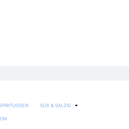
SPIRITUOSEN
SÜß & SALZIG
ION