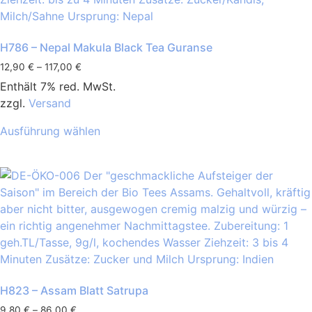
H786 – Nepal Makula Black Tea Guranse
12,90
€
–
117,00
€
Enthält 7% red. MwSt.
zzgl.
Versand
Ausführung wählen
H823 – Assam Blatt Satrupa
9,80
€
–
86,00
€