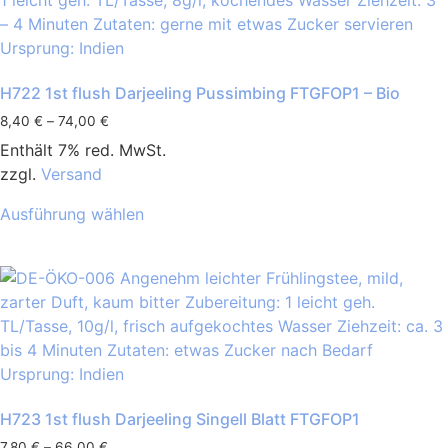
H722 1st flush Darjeeling Pussimbing FTGFOP1 – Bio
8,40
€
–
74,00
€
Enthält 7% red. MwSt.
zzgl.
Versand
Ausführung wählen
H723 1st flush Darjeeling Singell Blatt FTGFOP1
7,80
€
–
66,00
€