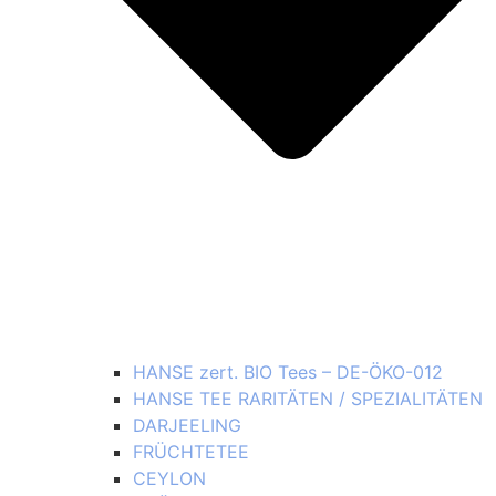
HANSE zert. BIO Tees – DE-ÖKO-012
HANSE TEE RARITÄTEN / SPEZIALITÄTEN
DARJEELING
FRÜCHTETEE
CEYLON