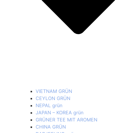
VIETNAM GRÜN
CEYLON GRÜN
NEPAL grün
JAPAN – KOREA grün
GRÜNER TEE MIT AROMEN
CHINA GRÜN