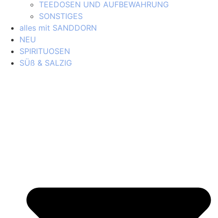
TEEDOSEN UND AUFBEWAHRUNG
SONSTIGES
alles mit SANDDORN
NEU
SPIRITUOSEN
SÜß & SALZIG