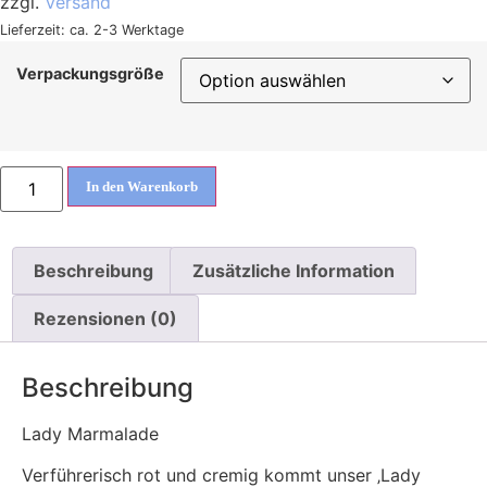
zzgl.
Versand
27,20 €
Lieferzeit: ca. 2-3 Werktage
Verpackungsgröße
355
In den Warenkorb
Lady
Marmalade
-
Erdbeer
Rhabarber
Beschreibung
Zusätzliche Information
Menge
Rezensionen (0)
Beschreibung
Lady Marmalade
Verführerisch rot und cremig kommt unser ‚Lady