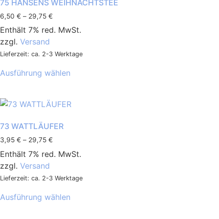
75 HANSENS WEIHNACHTSTEE
Preisspanne:
6,50
€
–
29,75
€
6,50 €
Enthält 7% red. MwSt.
bis
zzgl.
Versand
29,75 €
Lieferzeit: ca. 2-3 Werktage
Dieses
Ausführung wählen
Produkt
weist
mehrere
Varianten
auf.
73 WATTLÄUFER
Die
Preisspanne:
3,95
€
–
29,75
€
Optionen
3,95 €
Enthält 7% red. MwSt.
können
bis
zzgl.
Versand
29,75 €
auf
Lieferzeit: ca. 2-3 Werktage
der
Dieses
Produktseite
Ausführung wählen
Produkt
gewählt
weist
werden