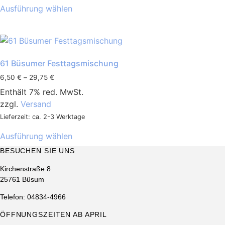
Produktseite
Ausführung wählen
Produkt
gewählt
weist
werden
mehrere
Varianten
auf.
61 Büsumer Festtagsmischung
Die
Preisspanne:
6,50
€
–
29,75
€
Optionen
6,50 €
Enthält 7% red. MwSt.
können
bis
zzgl.
Versand
29,75 €
auf
Lieferzeit: ca. 2-3 Werktage
der
Dieses
Produktseite
Ausführung wählen
Produkt
gewählt
BESUCHEN SIE UNS
weist
werden
mehrere
Kirchenstraße 8
Varianten
25761 Büsum
auf.
Telefon: 04834-4966
Die
Optionen
ÖFFNUNGSZEITEN AB APRIL
können