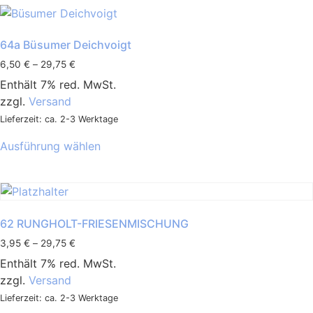
mehrere
Varianten
auf.
64a Büsumer Deichvoigt
Die
Preisspanne:
6,50
€
–
29,75
€
Optionen
6,50 €
Enthält 7% red. MwSt.
können
bis
zzgl.
Versand
29,75 €
auf
Lieferzeit: ca. 2-3 Werktage
der
Dieses
Produktseite
Ausführung wählen
Produkt
gewählt
weist
werden
mehrere
Varianten
auf.
62 RUNGHOLT-FRIESENMISCHUNG
Die
Preisspanne:
3,95
€
–
29,75
€
Optionen
3,95 €
Enthält 7% red. MwSt.
können
bis
zzgl.
Versand
auf
29,75 €
Lieferzeit: ca. 2-3 Werktage
der
Dieses