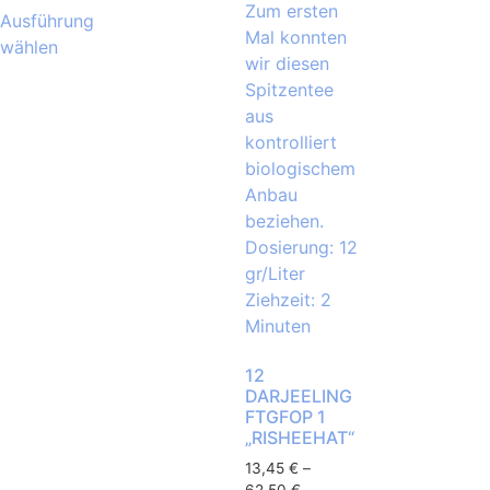
Ausführung
wählen
12
DARJEELING
FTGFOP 1
„RISHEEHAT“
13,45
€
–
62,50
€