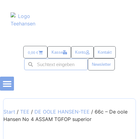
Kasse
Konto
Kontakt
0,00
€
Newsletter
BÜSUMER KRAM
TEE-ZUBEHÖR
alles mit SANDDORN
SÜß & SALZIG
TEE UND MEHR PASSEND ZU OSTERN
Start
/
TEE
/
DE OOLE HANSEN-TEE
/ 66c – De oole
Hansen No 4 ASSAM TGFOP superior