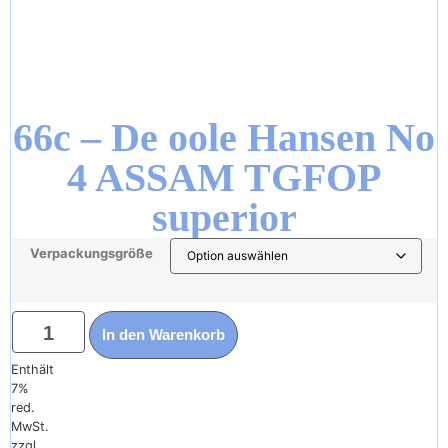
66c – De oole Hansen No
4 ASSAM TGFOP
superior
19,50
€
Verpackungsgröße
–
91,25
€
In den Warenkorb
Enthält
7%
red.
MwSt.
zzgl.