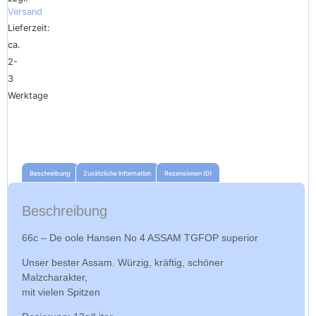
Versand
Lieferzeit:
ca.
2-
3
Werktage
Beschreibung
Zusätzliche Information
Rezensionen (0)
Beschreibung
66c – De oole Hansen No 4 ASSAM TGFOP superior
Unser bester Assam. Würzig, kräftig, schöner
Malzcharakter,
mit vielen Spitzen