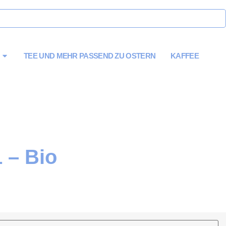
TEE UND MEHR PASSEND ZU OSTERN
KAFFEE
 – Bio