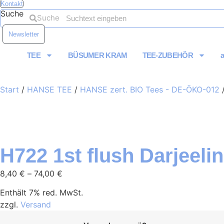
Kontakt
Suche
Suche
Newsletter
TEE
BÜSUMER KRAM
TEE-ZUBEHÖR
Start
/
HANSE TEE
/
HANSE zert. BIO Tees - DE-ÖKO-012
/
H722 1st flush Darjeel
Preisspanne:
8,40
€
–
74,00
€
8,40 €
Enthält 7% red. MwSt.
bis
zzgl.
Versand
74,00 €