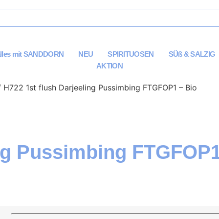
alles mit SANDDORN
NEU
SPIRITUOSEN
SÜß & SALZIG
AKTION
 H722 1st flush Darjeeling Pussimbing FTGFOP1 – Bio
ing Pussimbing FTGFOP1