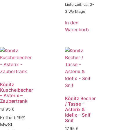
Lieferzeit: ca. 2-
3 Werktage
In den
Warenkorb
Könitz
Kuschelbecher
– Asterix –
Könitz Becher
Zaubertrank
/ Tasse –
Asterix &
19,95
€
Idefix – Snif
Enthält 19%
Snif
MwSt.
17,95
€