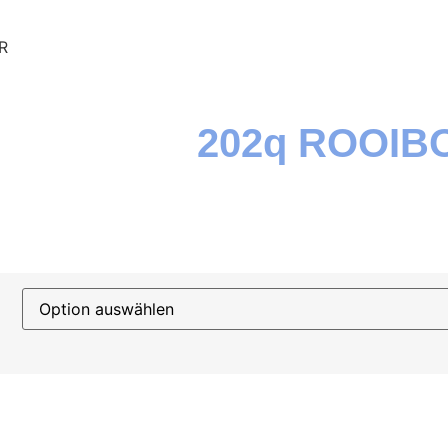
R
202q ROOIB