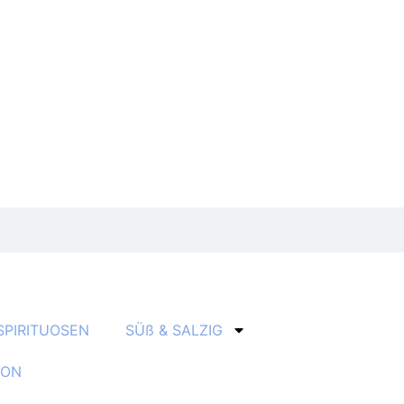
SPIRITUOSEN
SÜß & SALZIG
ION