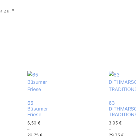
r zu.
*
65
63
Büsumer
DITHMARS
Friese
TRADITIO
6,50
€
3,95
€
–
–
29,75
€
29,75
€