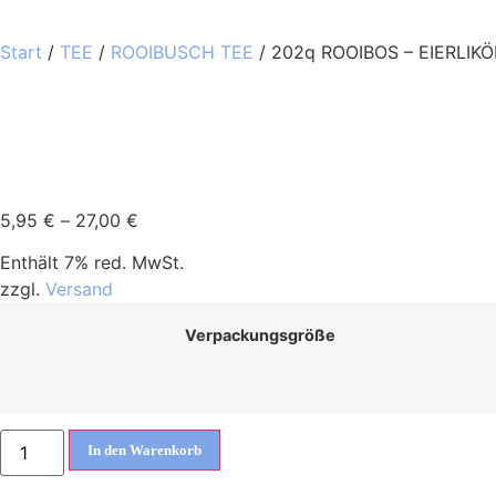
Start
/
TEE
/
ROOIBUSCH TEE
/ 202q ROOIBOS – EIERLIKÖ
5,95
€
–
27,00
€
Enthält 7% red. MwSt.
zzgl.
Versand
Verpackungsgröße
In den Warenkorb