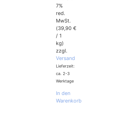
7%
red.
MwSt.
(
39,90
€
/ 1
kg)
zzgl.
Versand
Lieferzeit:
ca. 2-3
Werktage
In den
Warenkorb