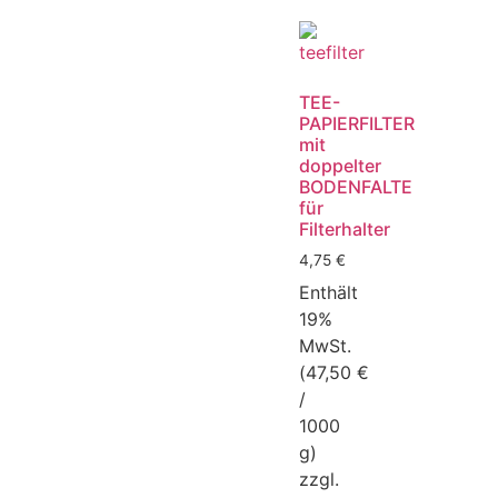
TEE-
PAPIERFILTER
mit
doppelter
BODENFALTE
für
Filterhalter
4,75
€
Enthält
19%
MwSt.
(
47,50
€
/
1000
g)
zzgl.