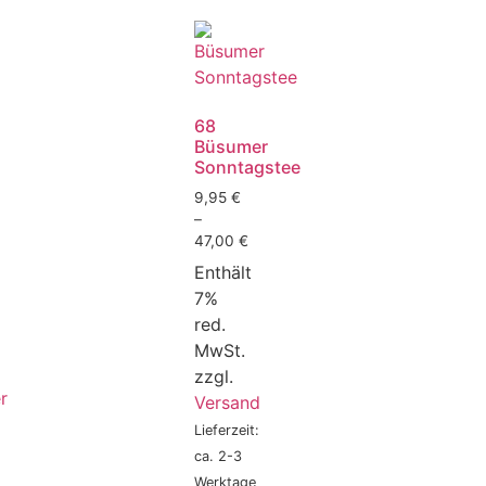
68
Büsumer
Sonntagstee
9,95
€
–
47,00
€
Enthält
7%
red.
MwSt.
zzgl.
Versand
Lieferzeit:
ca. 2-3
Werktage