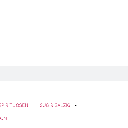
SPIRITUOSEN
SÜß & SALZIG
ION