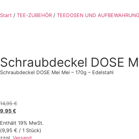
Start
/
TEE-ZUBEHÖR
/
TEEDOSEN UND AUFBEWAHRUN
Schraubdeckel DOSE Mei
Schraubdeckel DOSE Mei Mei – 170g – Edelstahl
14,95
€
9,95
€
Enthält 19% MwSt.
(
9,95
€
/ 1 Stück)
zzgl.
Versand