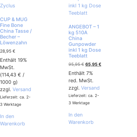
CUP & MUG
Fine Bone
ANGEBOT – 1
China Tasse /
kg 510A
Becher –
China
Löwenzahn
Gunpowder
inkl 1 kg Dose
28,95
€
Teeblatt
Enthält 19%
95,95
€
65,95
€
MwSt.
Enthält 7%
(
114,43
€
/
red. MwSt.
1000 g)
zzgl.
Versand
zzgl.
Versand
Lieferzeit: ca. 2-
Lieferzeit: ca. 2-
3 Werktage
3 Werktage
In den
In den
Warenkorb
Warenkorb