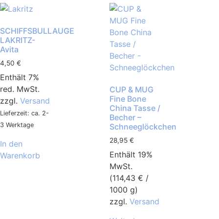
SCHIFFSBULLAUGE
LAKRITZ-
Avita
4,50
€
Enthält 7%
red. MwSt.
CUP & MUG
Fine Bone
zzgl.
Versand
China Tasse /
Lieferzeit: ca. 2-
Becher –
3 Werktage
Schneeglöckchen
28,95
€
In den
Enthält 19%
Warenkorb
MwSt.
(
114,43
€
/
1000 g)
zzgl.
Versand