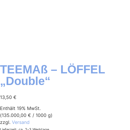
TEEMAß – LÖFFEL
„Double“
13,50
€
Enthält 19% MwSt.
(
135.000,00
€
/ 1000 g)
zzgl.
Versand
Lieferzeit: ca. 2-3 Werktage