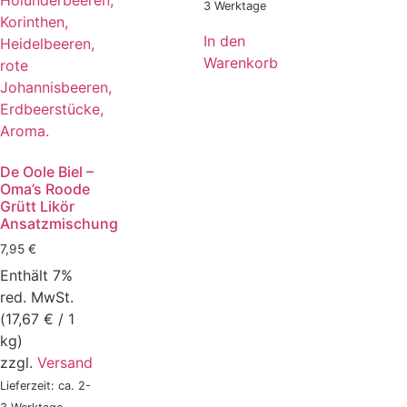
3 Werktage
In den
Warenkorb
De Oole Biel –
Oma’s Roode
Grütt Likör
Ansatzmischung
7,95
€
Enthält 7%
red. MwSt.
(
17,67
€
/ 1
kg)
zzgl.
Versand
Lieferzeit: ca. 2-