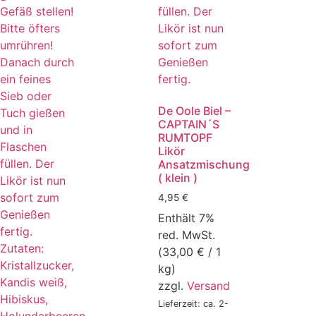
De Oole Biel –
CAPTAIN´S
RUMTOPF
Likör
Ansatzmischung
( klein )
4,95
€
Enthält 7%
red. MwSt.
(
33,00
€
/ 1
kg)
zzgl.
Versand
Lieferzeit: ca. 2-