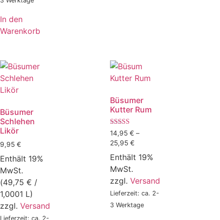
3 Werktage
In den
Warenkorb
Büsumer
Kutter Rum
Büsumer
Schlehen
Likör
Bewertet mit
14,95
€
–
5.00
25,95
€
9,95
€
von 5
Enthält 19%
Enthält 19%
MwSt.
MwSt.
zzgl.
Versand
(
49,75
€
/
1,0001 L)
Lieferzeit: ca. 2-
zzgl.
Versand
3 Werktage
Lieferzeit: ca. 2-