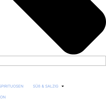
SPIRITUOSEN
SÜß & SALZIG
ION