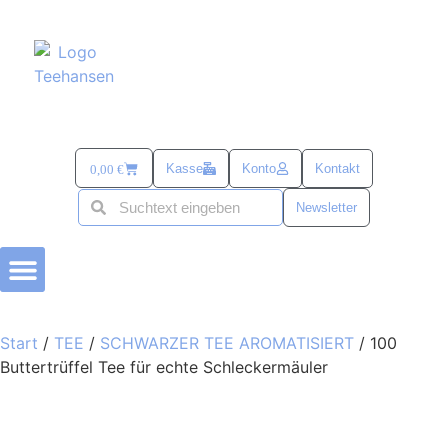
Kasse
Konto
Kontakt
0,00
€
Newsletter
BÜSUMER KRAM
TEE-ZUBEHÖR
alles mit SANDDORN
SÜß & SALZIG
TEE UND MEHR PASSEND ZU OSTERN
Start
/
TEE
/
SCHWARZER TEE AROMATISIERT
/ 100
Buttertrüffel Tee für echte Schleckermäuler