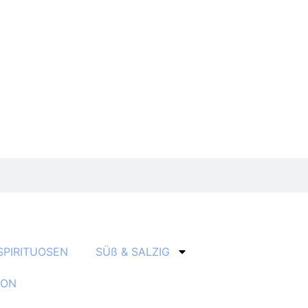
SPIRITUOSEN
SÜß & SALZIG
ION