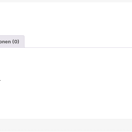
onen (0)
.