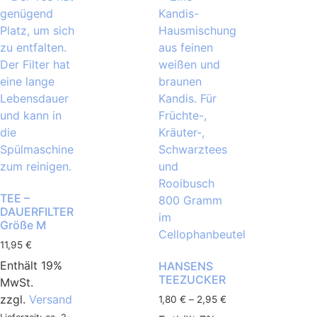
TEE –
DAUERFILTER
Größe M
11,95
€
Enthält 19%
HANSENS
TEEZUCKER
MwSt.
zzgl.
Versand
1,80
€
–
2,95
€