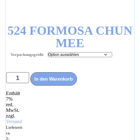
524 FORMOSA CHUN
MEE
Verpackungsgröße
5,95
€
–
26,95
€
In den Warenkorb
Enthält
7%
red.
MwSt.
zzgl.
Versand
Lieferzeit:
ca.
2-