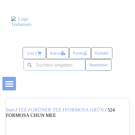
Kasse
Konto
Kontakt
0,00
€
Newsletter
BÜSUMER KRAM
TEE-ZUBEHÖR
alles mit SANDDORN
SÜß & SALZIG
TEE UND MEHR PASSEND ZU OSTERN
Start
/
TEE
/
GRÜNER TEE
/
FORMOSA GRÜN
/ 524
FORMOSA CHUN MEE