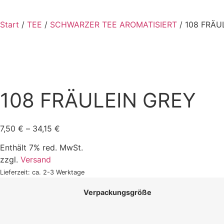
Start
/
TEE
/
SCHWARZER TEE AROMATISIERT
/ 108 FRÄU
108 FRÄULEIN GREY
7,50
€
–
34,15
€
Enthält 7% red. MwSt.
zzgl.
Versand
Lieferzeit: ca. 2-3 Werktage
Verpackungsgröße