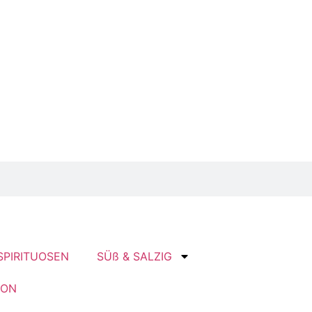
SPIRITUOSEN
SÜß & SALZIG
ION