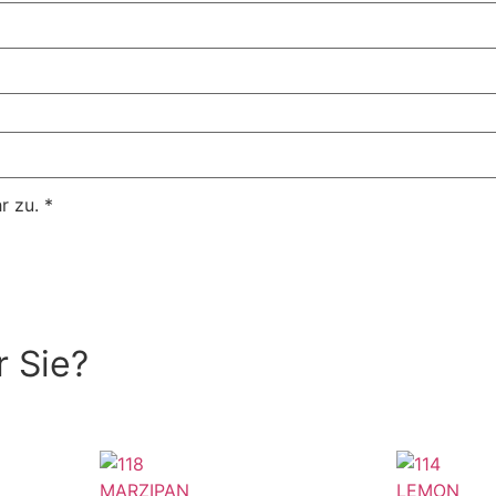
r zu.
*
r Sie?