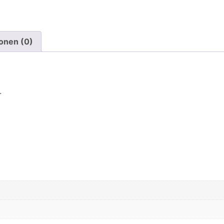
onen (0)
-