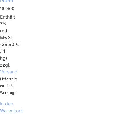
Pfund
19,95
€
Enthält
7%
red.
MwSt.
(
39,90
€
/ 1
kg)
zzgl.
Versand
Lieferzeit:
ca. 2-3
Werktage
In den
Warenkorb