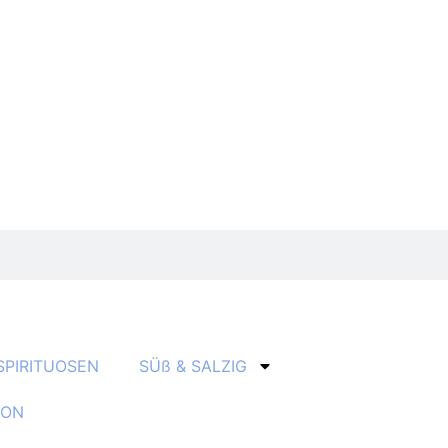
SPIRITUOSEN
SÜß & SALZIG
ION