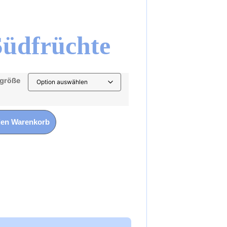
Südfrüchte
größe
den Warenkorb