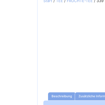
Start
/
TEE
/
FRÜCHTE-TEE
/ 339 
Beschreibung
Zusätzliche Infor