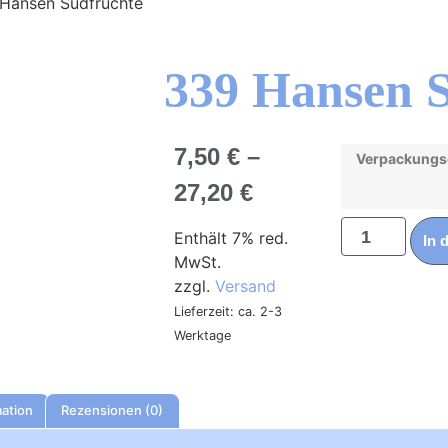
Hansen Südfrüchte
339 Hansen 
7,50
€
–
Verpackungs
27,20
€
Enthält 7% red.
In 
MwSt.
zzgl.
Versand
Lieferzeit: ca. 2-3
Werktage
mation
Rezensionen (0)