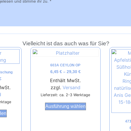
elesen und stimme ihr zu.
*
Vielleicht ist das auch was für Sie?
603A CEYLON OP
6,45
€
–
29,30
€
ischung
€
Enthält MwSt.
MwSt.
zzgl.
Versand
d
Lieferzeit: ca. 2-3 Werktage
erktage
Ausführung wählen
len
47