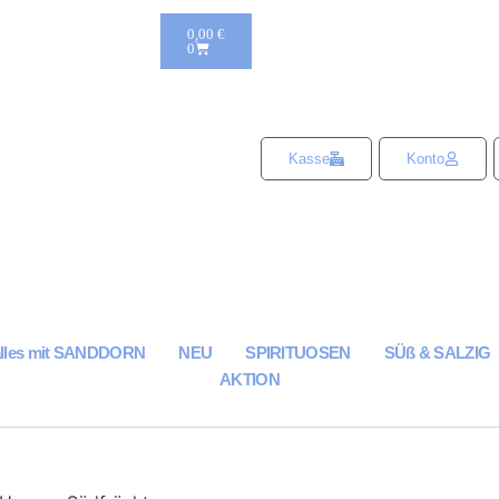
0,00
€
0
Kasse
Konto
alles mit SANDDORN
NEU
SPIRITUOSEN
SÜß & SALZIG
AKTION