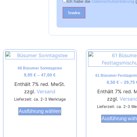
Ich habe die
Datenschutzerklärung
g
68 Büsumer Sonntagstee
9,95
€
–
47,00
€
61 Büsumer Festtagsm
6,50
€
–
29,75
Enthält 7% red. MwSt.
zzgl.
Versand
Enthält 7% red. 
zzgl.
Versan
Lieferzeit: ca. 2-3 Werktage
Lieferzeit: ca. 2-3 W
Ausführung wählen
Ausführung wäh