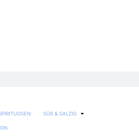
SPIRITUOSEN
SÜß & SALZIG
ION