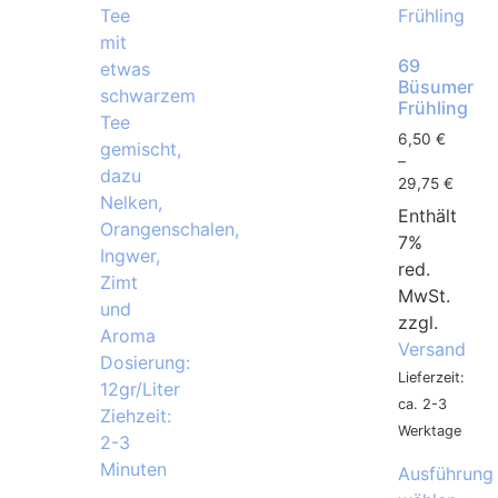
69
Büsumer
Frühling
6,50
€
–
29,75
€
Enthält
7%
red.
MwSt.
zzgl.
Versand
Lieferzeit:
ca. 2-3
Werktage
Ausführung