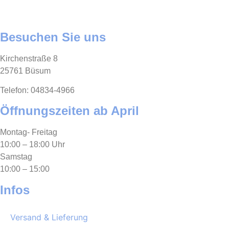
weist
werden
werden
mehrere
Varianten
Besuchen Sie uns
auf.
Die
Kirchenstraße 8
Optionen
25761 Büsum
können
Telefon: 04834-4966
auf
der
Öffnungszeiten ab April
Produktseite
gewählt
Montag- Freitag
werden
10:00 – 18:00 Uhr
Samstag
10:00 – 15:00
Infos
Versand & Lieferung