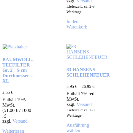
zzgl.
Versand
Lieferzeit: ca. 2-3
Werktage
In den
Warenkorb
BAUMWOLL-
TEEFILTER
83 HANSENS
Gr. 2 – 9 cm
SCHLEHENFEUER
Durchmesser –
XL
5,95
€
–
26,95
€
2,55
€
Enthält 7% red.
MwSt.
Enthält 19%
zzgl.
Versand
MwSt.
(
51,00
€
/ 1000
Lieferzeit: ca. 2-3
g)
Werktage
zzgl.
Versand
Ausführung
wählen
Weiterlesen