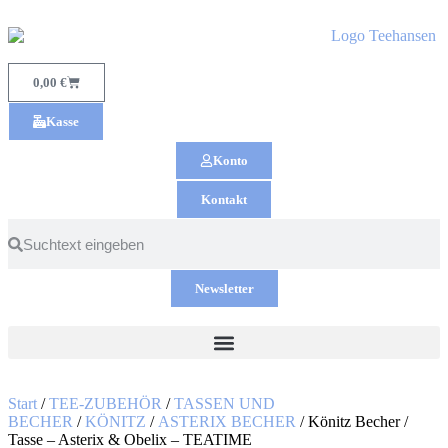
0,00
€
Kasse
Konto
Kontakt
Newsletter
Start
/
TEE-ZUBEHÖR
/
TASSEN UND
BECHER
/
KÖNITZ
/
ASTERIX BECHER
/ Könitz Becher /
Tasse – Asterix & Obelix – TEATIME