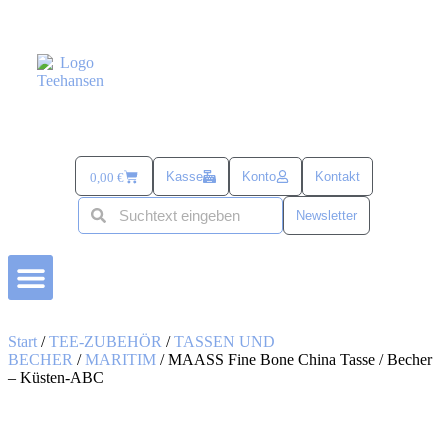
Kasse
Konto
Kontakt
0,00
€
Newsletter
BÜSUMER KRAM
TEE-ZUBEHÖR
alles mit SANDDORN
SÜß & SALZIG
TEE UND MEHR PASSEND ZU OSTERN
Start
/
TEE-ZUBEHÖR
/
TASSEN UND
BECHER
/
MARITIM
/ MAASS Fine Bone China Tasse / Becher
– Küsten-ABC